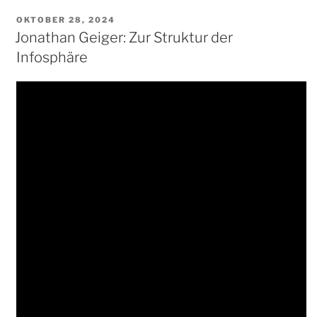
VERÖFFENTLICHT
OKTOBER 28, 2024
AM
Jonathan Geiger: Zur Struktur der
Infosphäre