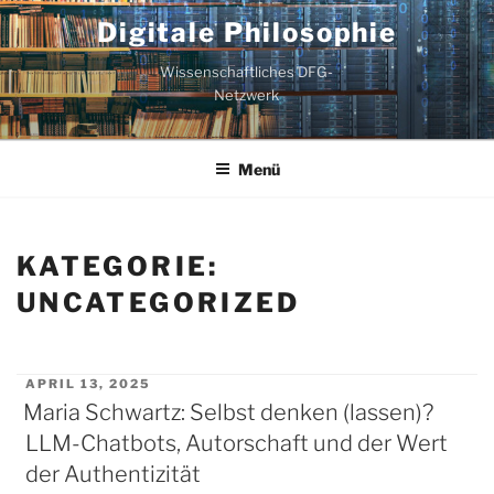
Zum
Digitale Philosophie
Inhalt
springen
Wissenschaftliches DFG-
Netzwerk
Menü
KATEGORIE:
UNCATEGORIZED
VERÖFFENTLICHT
APRIL 13, 2025
AM
Maria Schwartz: Selbst denken (lassen)?
Seitennummerierung
LLM-Chatbots, Autorschaft und der Wert
der
der Authentizität
Beiträge